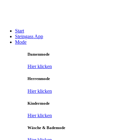
Zum
Inhalt
Main
springen
Menu
Start
Steingass App
Mode
Damenmode
Hier klicken
Herrenmode
Hier klicken
Kindermode
Hier klicken
Wäsche & Bademode
Hier klicken