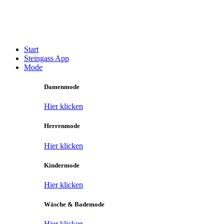
Zum
Inhalt
Main
springen
Menu
Start
Steingass App
Mode
Damenmode
Hier klicken
Herrenmode
Hier klicken
Kindermode
Hier klicken
Wäsche & Bademode
Hier klicken