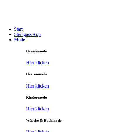
Zum
Inhalt
Main
springen
Menu
Start
Steingass App
Mode
Damenmode
Hier klicken
Herrenmode
Hier klicken
Kindermode
Hier klicken
Wäsche & Bademode
Hier klicken